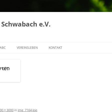
 Schwabach e.V.
 ABC
VEREINSLEBEN
KONTAKT
ABC A-F
DER VEREIN
 ABC G-N
WIR ELTERN ERGREIFEN DIE
INITIATIVE!
ABC R – Z
UNSER TEAM FÜR DIE KINDER
VANESSA
CLAUDI
SIMON
00 × 3000
in
img_7164.jpg
.