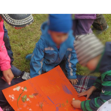
SILVIE
TANJA
STEFFI
SUSANNE