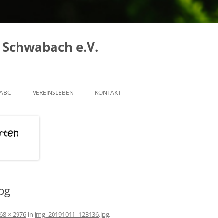
 Schwabach e.V.
 ABC
VEREINSLEBEN
KONTAKT
ABC A-F
DER VEREIN
 ABC G-N
WIR ELTERN ERGREIFEN DIE
INITIATIVE!
ABC R – Z
UNSER TEAM FÜR DIE KINDER
VANESSA
CLAUDI
pg
SIMON
68 × 2976
in
img_20191011_123136.jpg
.