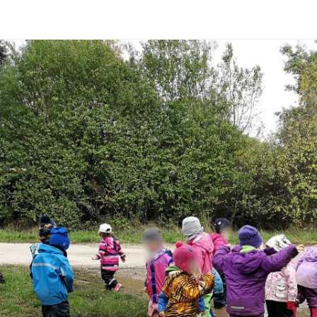
SILVIE
TANJA
STEFFI
SUSANNE