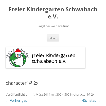
Zum
Inhalt
Freier Kindergarten Schwabach
springen
e.V.
Together we have fun!
Menü
character1@2x
Veröffentlicht am
14. März 2014
mit
300 × 500
in
character1@2x
.
← Vorheriges
Nächstes →