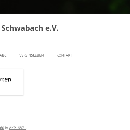
 Schwabach e.V.
 ABC
VEREINSLEBEN
KONTAKT
ABC A-F
DER VEREIN
 ABC G-N
WIR ELTERN ERGREIFEN DIE
INITIATIVE!
ABC R – Z
UNSER TEAM FÜR DIE KINDER
VANESSA
CLAUDI
SIMON
560
in
AKP_6871
.