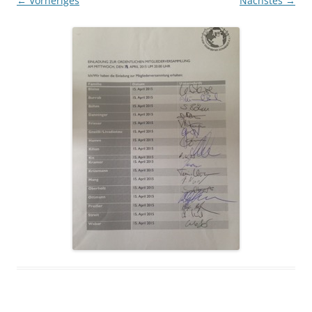
← Vorheriges
Nächstes →